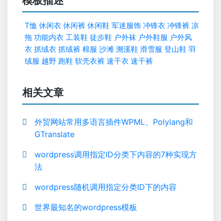
模板描述
T恤
休闲衣
休闲裤
休闲鞋
军迷服饰
冲锋衣
冲锋裤
凉
拖
功能内衣
工装鞋
徒步鞋
户外袜
户外鞋服
户外风
衣
抓绒衣
抓绒裤
棉服
沙滩
溯溪鞋
滑雪服
登山鞋
羽
绒服
越野
跑鞋
软壳衣裤
速干衣
速干裤
相关文章
外贸网站常用多语言插件WPML、Polylang和
GTranslate
wordpress调用指定ID分类下内容的7种实现方
法
wordpress随机调用指定分类ID下的内容
世界最知名的wordpress模板