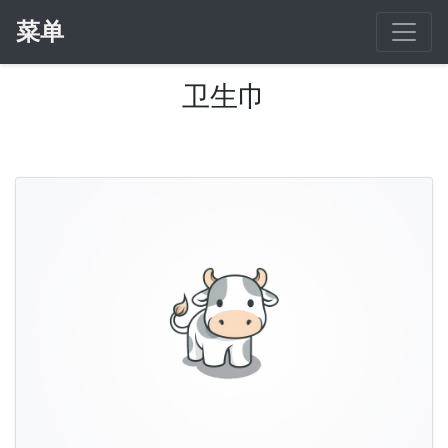
菜单
卫生巾