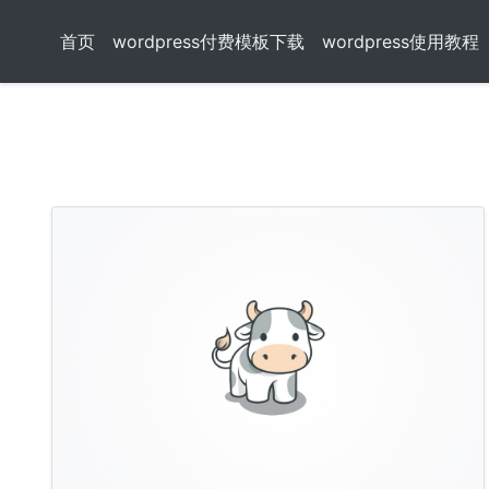
首页
wordpress付费模板下载
wordpress使用教程