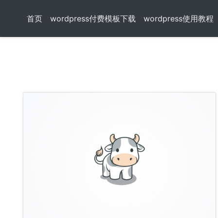
首页
wordpress付费模板下载
wordpress使用教程