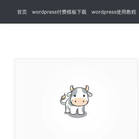
首页
wordpress付费模板下载
wordpress使用教程