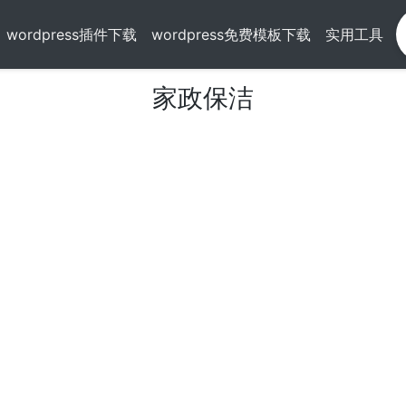
wordpress插件下载
wordpress免费模板下载
实用工具
家政保洁