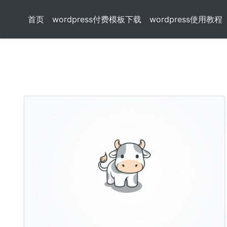
首页
wordpress付费模板下载
wordpress使用教程