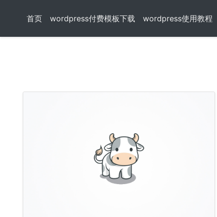
首页
wordpress付费模板下载
wordpress使用教程