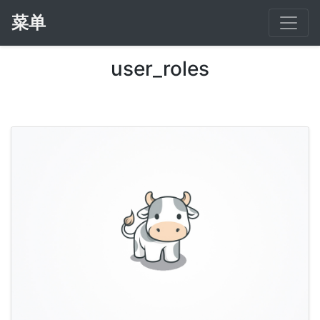
菜单
user_roles