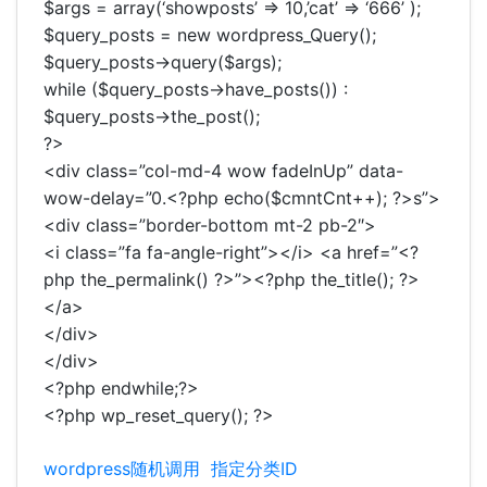
$args = array(‘showposts’ => 10,’cat’ => ‘666’ );
$query_posts = new wordpress_Query();
$query_posts->query($args);
while ($query_posts->have_posts()) :
$query_posts->the_post();
?>
<div class=”col-md-4 wow fadeInUp” data-
wow-delay=”0.<?php echo($cmntCnt++); ?>s”>
<div class=”border-bottom mt-2 pb-2″>
<i class=”fa fa-angle-right”></i> <a href=”<?
php the_permalink() ?>”><?php the_title(); ?>
</a>
</div>
</div>
<?php endwhile;?>
<?php wp_reset_query(); ?>
wordpress随机调用
指定分类ID